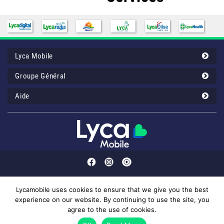
Lyca Mobile
Groupe Général
Aide
Lycamobile uses cookies to ensure that we give you the best
experience on our website. By continuing to use the site, you
Customer service: 43 00 12 32 or your Lyca Mobile 1232 (50mil/call).
agree to the use of cookies.
© 2026 Lyca Mobile. All Rights Reserved.